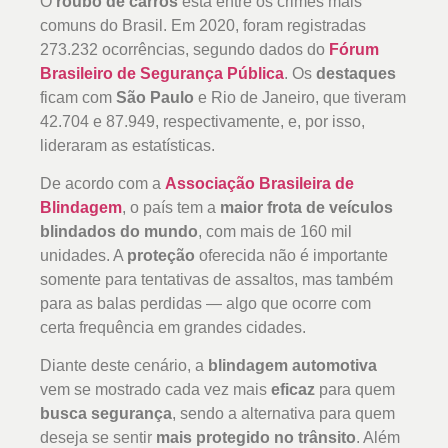
O
roubo de carros
está entre os crimes mais
comuns do Brasil. Em 2020, foram registradas
273.232 ocorrências, segundo dados do
Fórum
Brasileiro de Segurança Pública
. Os
destaques
ficam com
São Paulo
e Rio de Janeiro, que tiveram
42.704 e 87.949, respectivamente, e, por isso,
lideraram as estatísticas.
De acordo com a
Associação Brasileira de
Blindagem
, o país tem a
maior frota de veículos
blindados do mundo
, com mais de 160 mil
unidades. A
proteção
oferecida não é importante
somente para tentativas de assaltos, mas também
para as balas perdidas — algo que ocorre com
certa frequência em grandes cidades.
Diante deste cenário, a
blindagem automotiva
vem se mostrado cada vez mais
eficaz
para quem
busca segurança
, sendo a alternativa para quem
deseja se sentir
mais protegido no trânsito
. Além